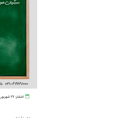
انتشار: 27 شهریور 1402
مهر با مهر