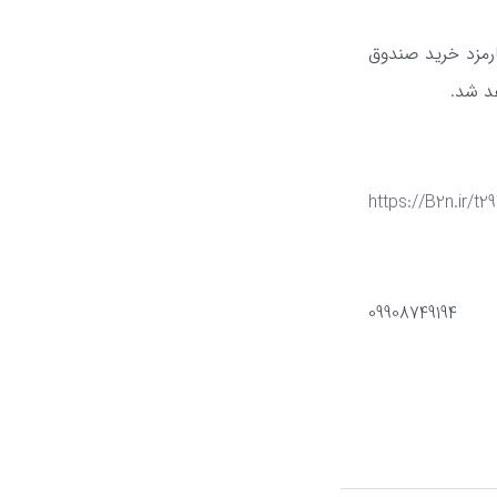
رمزد خرید صندوق
د شد.
https://B2n.ir/t2
09908749194