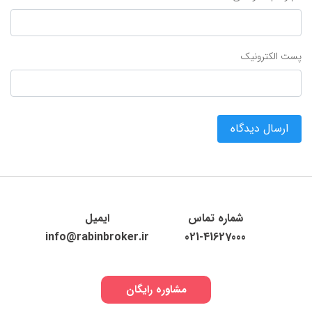
پست الکترونیک
ارسال دیدگاه
شماره تماس
ایمیل
info@rabinbroker.ir
021-41627000
مشاوره رایگان