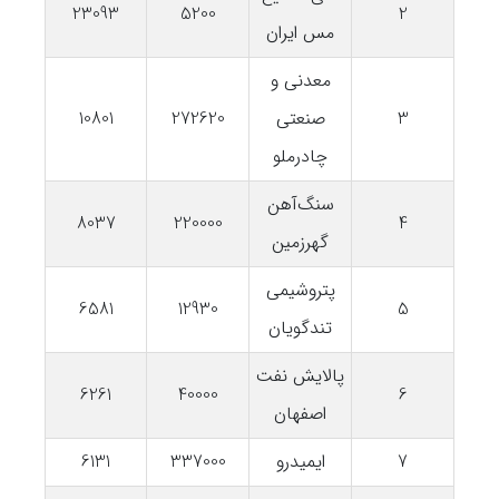
23093
5200
2
مس ایران
معدنی و
3
صنعتی
272620
10801
چادرملو
سنگ‌آهن
8037
220000
4
گهرزمین
پتروشیمی
6581
12930
5
تندگویان
پالایش نفت
6261
40000
6
اصفهان
7
ایمیدرو
337000
6131