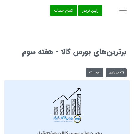
‌رابین تریدر
افتتاح حساب
برترین‌های بورس کالا - هفته سوم
آکادمی رابین
بورس کالا