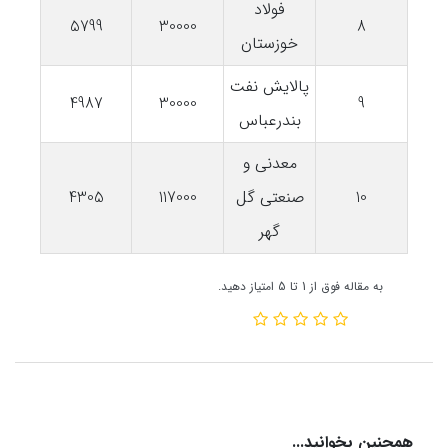
فولاد
5799
30000
8
خوزستان
پالایش نفت
4987
30000
9
بندرعباس
معدنی و
10
صنعتی گل
117000
4305
گهر
به مقاله فوق از 1 تا 5 امتیاز دهید.
همچنین بخوانید...