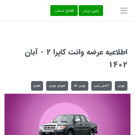
‌رابین تریدر
افتتاح حساب
اطلاعیه عرضه وانت کاپرا 2 - آبان
1402
بورس
آکادمی رابین
بورس کالا
آموزش بورس
خودرو