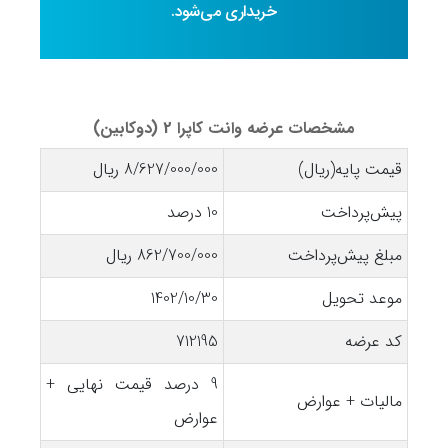
خریداری می‌شود.
مشخصات عرضه وانت کاپرا 2 (دوکابین)
قیمت پایه(ریال)
8/627/000/000 ریال
پیش‌پرداخت
10 درصد
مبلغ پیش‌پرداخت
862/700/000 ریال
موعد تحویل
1402/10/30
کد عرضه
712195
9 درصد قیمت نهایی +
مالیات + عوارض
عوارض