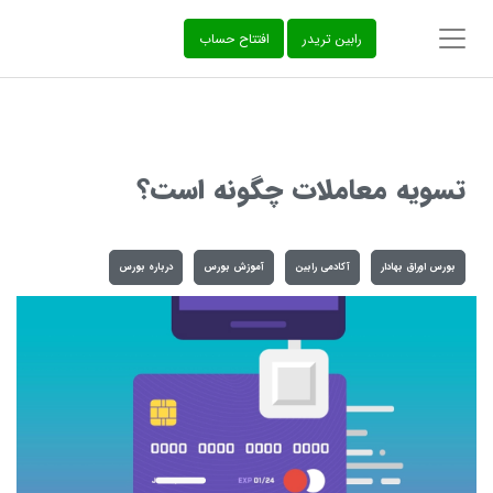
‌رابین تریدر
افتتاح حساب
تسویه معاملات چگونه است؟
بورس اوراق بهادار
آکادمی رابین
آموزش بورس
درباره بورس